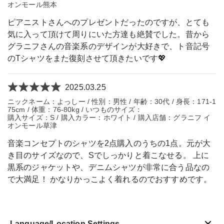
オンモール熊本
ピアニストさんへのプレゼントだったのですが、とても
気に入って頂けて周りにいた方達も絶賛でした。昔から
グラニフさんの音楽系のデザインが大好きで、ト音記号
のTシャツをまた復刻させて頂きたいです💖
2025.03.25
ニックネーム：よっしー / 性別：男性 / 年齢：30代 / 身長：171-1
75cm / 体重：76-80kg / いつものサイズ：
購入サイズ：S / 購入カラー：ホワイト / 購入店舗：グラニフ イ
オンモール草津
音楽コンセプトのシャツを2点購入のうちの1点。元が大
き目のサイズなので、Sでしっかりと着こなせる。 上に
黒系のジャケットや、デニムシャツが非常に合う品なの
で大満足！ かなりかっこよく着れるのでおすすめです。
Language/Location Settings