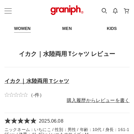
カテゴリーから探す
カテゴリ
サイズ
EN
MEN
KIDS
WOMEN
MEN
KIDS
イカク｜水陸両用 Tシャツ レビュー
イカク｜水陸両用 Tシャツ
（-件）
購入履歴からレビューを書く
2025.06.08
ニックネーム：いちにこ / 性別：男性 / 年齢：10代 / 身長：161-1