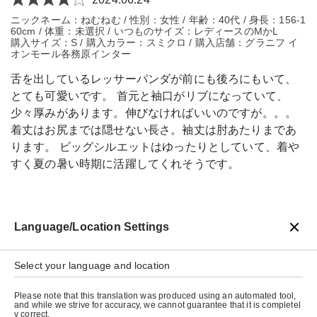
ニックネーム：ねむねむ / 性別：女性 / 年齢：40代 / 身長：156-1
60cm / 体重：未選択 / いつものサイズ：レディースのMかL
購入サイズ：S / 購入カラー：スミクロ / 購入店舗：グラニフ イ
オンモール各務原インター
舌を出しているレッサーパンダが前にも後ろにもいて、
とても可愛いです。 首元と袖口がリブになっていて、
少々厚みがあります。伸びなければいいのですが。。。
着丈はお尻までは隠せない長さ。袖丈は肘あたりまであ
ります。 ビッグシルエットはゆったりとしていて、着や
すく夏の暑い時期に活躍してくれそうです。
Language/Location Settings
戻る
Select your language and location
Please note that this translation was produced using an automated tool,
and while we strive for accuracy, we cannot guarantee that it is completel
y correct.