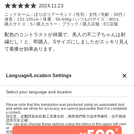
2024.11.23
ニックネーム：ぽりぽりアーモンド / 性別：女性 / 年齢：50代 /
身長：151-155cm / 体重：56-60kg / いつものサイズ：MかL
購入サイズ：S / 購入カラー：ブラック / 購入店舗：EC店舗
配色のコントラストが綺麗で、美人の不二子ちゃんは刺
繍だし！と、即購入。Sサイズにしましたがスッキリ見え
て着痩せ効果あります。
Language/Location Settings
戻る
Select your language and location
Please note that this translation was produced using an automated tool,
and while we strive for accuracy, we cannot guarantee that it is completel
y correct.
請注意，此翻譯是由自動工具產生的，雖然我們努力追求準確性，但不能保
證其完全正確。
You can also change these options using the menu in the upper left corn
×
er.
您也可以使用左上角的選單來更改這些選項。