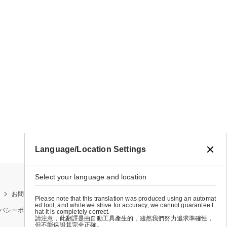
Language/Location Settings
Select your language and location
お問い合わせ
お買い物ガイド
店舗検索
Please note that this translation was produced using an automat
ed tool, and while we strive for accuracy, we cannot guarantee t
バシーポリシー
特定商取引法に基づく表示
会社概要
hat it is completely correct.
請注意，此翻譯是由自動工具產生的，雖然我們努力追求準確性，
但不能保證其完全正確。