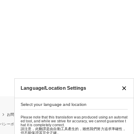
Language/Location Settings
Select your language and location
お問い合わせ
お買い物ガイド
店舗検索
Please note that this translation was produced using an automat
ed tool, and while we strive for accuracy, we cannot guarantee t
バシーポリシー
特定商取引法に基づく表示
会社概要
hat it is completely correct.
請注意，此翻譯是由自動工具產生的，雖然我們努力追求準確性，
但不能保證其完全正確。