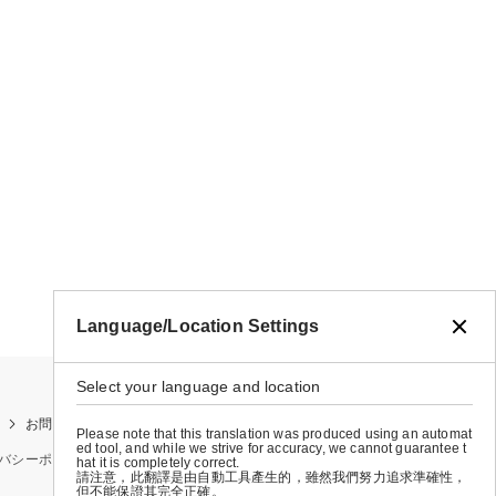
Language/Location Settings
Select your language and location
お問い合わせ
お買い物ガイド
店舗検索
Please note that this translation was produced using an automat
ed tool, and while we strive for accuracy, we cannot guarantee t
バシーポリシー
特定商取引法に基づく表示
会社概要
hat it is completely correct.
請注意，此翻譯是由自動工具產生的，雖然我們努力追求準確性，
但不能保證其完全正確。