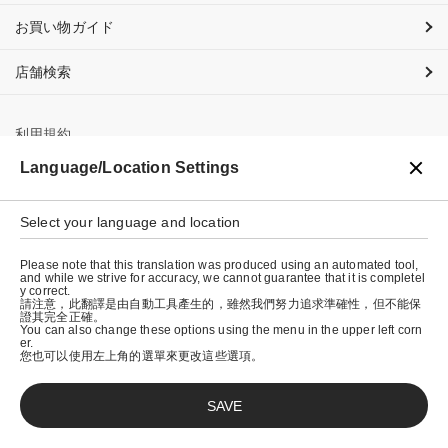
お買い物ガイド
店舗検索
利用規約
Language/Location Settings
プライバシーポリシー
特定商取引法に基づく表示
Select your language and location
会社概要
Please note that this translation was produced using an automated tool,
and while we strive for accuracy, we cannot guarantee that it is completel
y correct.
請注意，此翻譯是由自動工具產生的，雖然我們努力追求準確性，但不能保
證其完全正確。
You can also change these options using the menu in the upper left corn
er.
您也可以使用左上角的選單來更改這些選項。
SAVE
© graniph inc.