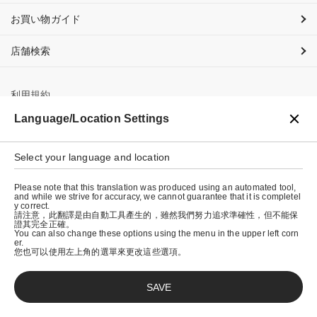
お買い物ガイド
店舗検索
利用規約
Language/Location Settings
プライバシーポリシー
特定商取引法に基づく表示
Select your language and location
会社概要
Please note that this translation was produced using an automated tool,
and while we strive for accuracy, we cannot guarantee that it is completel
y correct.
請注意，此翻譯是由自動工具產生的，雖然我們努力追求準確性，但不能保
證其完全正確。
You can also change these options using the menu in the upper left corn
er.
您也可以使用左上角的選單來更改這些選項。
SAVE
© graniph inc.