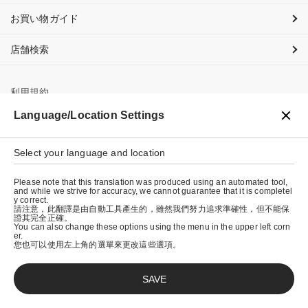
お買い物ガイド
店舗検索
利用規約
Language/Location Settings
プライバシーポリシー
特定商取引法に基づく表示
Select your language and location
会社概要
Please note that this translation was produced using an automated tool,
and while we strive for accuracy, we cannot guarantee that it is completel
y correct.
請注意，此翻譯是由自動工具產生的，雖然我們努力追求準確性，但不能保
證其完全正確。
You can also change these options using the menu in the upper left corn
er.
您也可以使用左上角的選單來更改這些選項。
SAVE
© graniph inc.