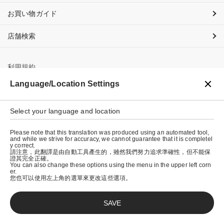
お買い物ガイド
店舗検索
利用規約
Language/Location Settings
プライバシーポリシー
特定商取引法に基づく表示
Select your language and location
会社概要
Please note that this translation was produced using an automated tool,
and while we strive for accuracy, we cannot guarantee that it is completel
y correct.
請注意，此翻譯是由自動工具產生的，雖然我們努力追求準確性，但不能保
證其完全正確。
You can also change these options using the menu in the upper left corn
er.
您也可以使用左上角的選單來更改這些選項。
SAVE
© graniph inc.