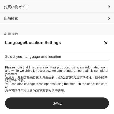
お買い物ガイド
店舗検索
利用規約
Language/Location Settings
プライバシーポリシー
特定商取引法に基づく表示
Select your language and location
会社概要
Please note that this translation was produced using an automated tool,
and while we strive for accuracy, we cannot guarantee that it is completel
y correct.
請注意，此翻譯是由自動工具產生的，雖然我們努力追求準確性，但不能保
證其完全正確。
You can also change these options using the menu in the upper left corn
er.
您也可以使用左上角的選單來更改這些選項。
SAVE
© graniph inc.