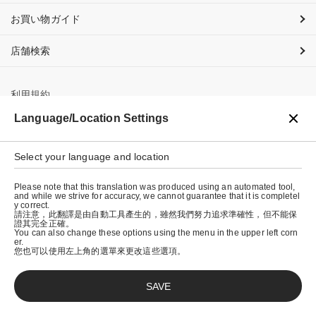
お買い物ガイド
店舗検索
利用規約
Language/Location Settings
プライバシーポリシー
特定商取引法に基づく表示
Select your language and location
会社概要
Please note that this translation was produced using an automated tool,
and while we strive for accuracy, we cannot guarantee that it is completel
y correct.
請注意，此翻譯是由自動工具產生的，雖然我們努力追求準確性，但不能保
證其完全正確。
You can also change these options using the menu in the upper left corn
er.
您也可以使用左上角的選單來更改這些選項。
SAVE
© graniph inc.