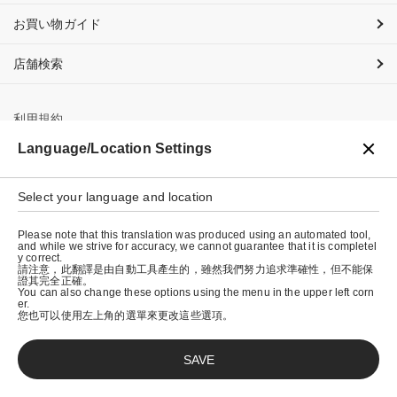
お買い物ガイド
店舗検索
利用規約
Language/Location Settings
プライバシーポリシー
特定商取引法に基づく表示
Select your language and location
会社概要
Please note that this translation was produced using an automated tool,
and while we strive for accuracy, we cannot guarantee that it is completel
y correct.
請注意，此翻譯是由自動工具產生的，雖然我們努力追求準確性，但不能保
證其完全正確。
You can also change these options using the menu in the upper left corn
er.
您也可以使用左上角的選單來更改這些選項。
SAVE
© graniph inc.