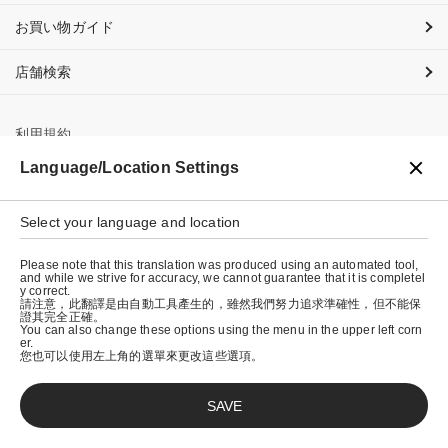
お買い物ガイド
店舗検索
利用規約
Language/Location Settings
プライバシーポリシー
特定商取引法に基づく表示
Select your language and location
会社概要
Please note that this translation was produced using an automated tool,
and while we strive for accuracy, we cannot guarantee that it is completel
y correct.
請注意，此翻譯是由自動工具產生的，雖然我們努力追求準確性，但不能保
證其完全正確。
You can also change these options using the menu in the upper left corn
er.
您也可以使用左上角的選單來更改這些選項。
SAVE
© graniph inc.