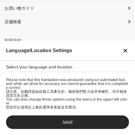
お買い物ガイド
店舗検索
利用規約
Language/Location Settings
プライバシーポリシー
特定商取引法に基づく表示
Select your language and location
会社概要
Please note that this translation was produced using an automated tool,
and while we strive for accuracy, we cannot guarantee that it is completel
y correct.
請注意，此翻譯是由自動工具產生的，雖然我們努力追求準確性，但不能保
證其完全正確。
You can also change these options using the menu in the upper left corn
er.
您也可以使用左上角的選單來更改這些選項。
SAVE
© graniph inc.