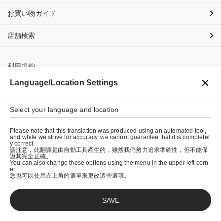
お買い物ガイド
店舗検索
利用規約
Language/Location Settings
プライバシーポリシー
特定商取引法に基づく表示
Select your language and location
会社概要
Please note that this translation was produced using an automated tool,
and while we strive for accuracy, we cannot guarantee that it is completel
y correct.
請注意，此翻譯是由自動工具產生的，雖然我們努力追求準確性，但不能保
證其完全正確。
You can also change these options using the menu in the upper left corn
er.
您也可以使用左上角的選單來更改這些選項。
SAVE
© graniph inc.