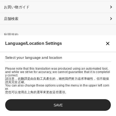
お買い物ガイド
店舗検索
利用規約
Language/Location Settings
プライバシーポリシー
特定商取引法に基づく表示
Select your language and location
会社概要
Please note that this translation was produced using an automated tool,
and while we strive for accuracy, we cannot guarantee that it is completel
y correct.
請注意，此翻譯是由自動工具產生的，雖然我們努力追求準確性，但不能保
證其完全正確。
You can also change these options using the menu in the upper left corn
er.
您也可以使用左上角的選單來更改這些選項。
SAVE
© graniph inc.