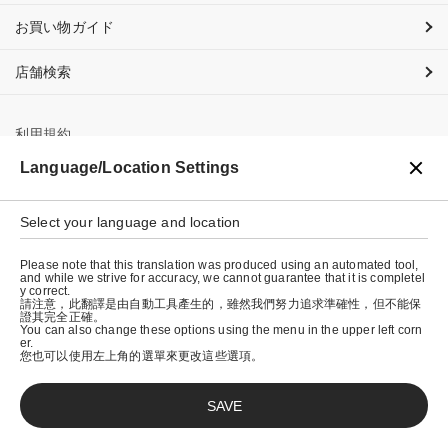
お買い物ガイド
店舗検索
利用規約
Language/Location Settings
プライバシーポリシー
特定商取引法に基づく表示
Select your language and location
会社概要
Please note that this translation was produced using an automated tool,
and while we strive for accuracy, we cannot guarantee that it is completel
y correct.
請注意，此翻譯是由自動工具產生的，雖然我們努力追求準確性，但不能保
證其完全正確。
You can also change these options using the menu in the upper left corn
er.
您也可以使用左上角的選單來更改這些選項。
SAVE
© graniph inc.