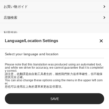
お買い物ガイド
店舗検索
利用規約
Language/Location Settings
プライバシーポリシー
特定商取引法に基づく表示
Select your language and location
会社概要
Please note that this translation was produced using an automated tool,
and while we strive for accuracy, we cannot guarantee that it is completel
y correct.
請注意，此翻譯是由自動工具產生的，雖然我們努力追求準確性，但不能保
證其完全正確。
You can also change these options using the menu in the upper left corn
er.
您也可以使用左上角的選單來更改這些選項。
SAVE
© graniph inc.