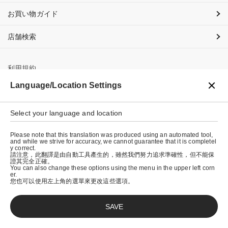
お買い物ガイド
店舗検索
利用規約
Language/Location Settings
プライバシーポリシー
特定商取引法に基づく表示
Select your language and location
会社概要
Please note that this translation was produced using an automated tool,
and while we strive for accuracy, we cannot guarantee that it is completel
y correct.
請注意，此翻譯是由自動工具產生的，雖然我們努力追求準確性，但不能保
證其完全正確。
You can also change these options using the menu in the upper left corn
er.
您也可以使用左上角的選單來更改這些選項。
SAVE
© graniph inc.