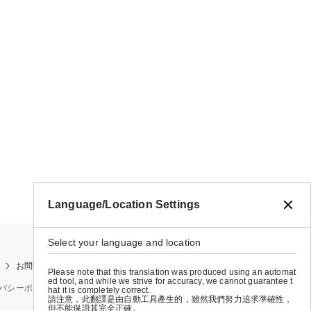
Language/Location Settings
Select your language and location
お問い合わせ
お買い物ガイド
店舗検索
Please note that this translation was produced using an automat
ed tool, and while we strive for accuracy, we cannot guarantee t
バシーポリシー
特定商取引法に基づく表示
会社概要
hat it is completely correct.
請注意，此翻譯是由自動工具產生的，雖然我們努力追求準確性，
但不能保證其完全正確。