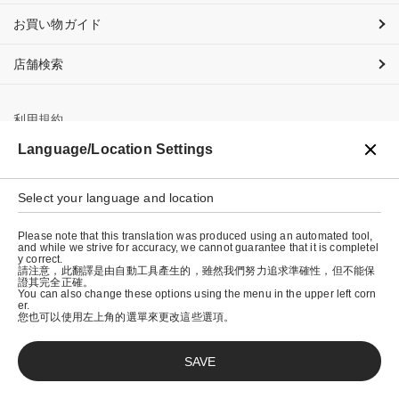
お買い物ガイド
店舗検索
利用規約
Language/Location Settings
プライバシーポリシー
特定商取引法に基づく表示
Select your language and location
会社概要
Please note that this translation was produced using an automated tool,
and while we strive for accuracy, we cannot guarantee that it is completel
y correct.
請注意，此翻譯是由自動工具產生的，雖然我們努力追求準確性，但不能保
證其完全正確。
You can also change these options using the menu in the upper left corn
er.
您也可以使用左上角的選單來更改這些選項。
SAVE
© graniph inc.