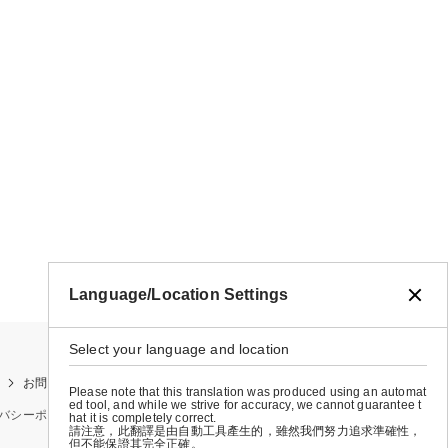
Language/Location Settings
Select your language and location
お問い合わせ
お買い物ガイド
店舗検索
Please note that this translation was produced using an automat
ed tool, and while we strive for accuracy, we cannot guarantee t
バシーポリシー
特定商取引法に基づく表示
会社概要
hat it is completely correct.
請注意，此翻譯是由自動工具產生的，雖然我們努力追求準確性，
但不能保證其完全正確。