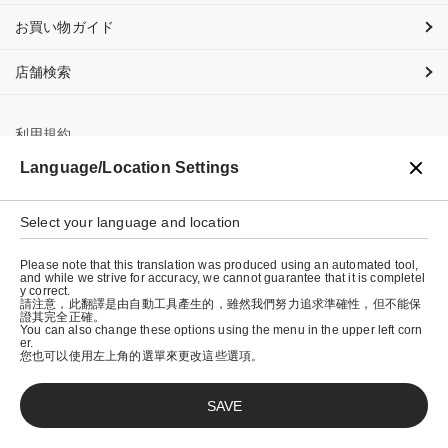
お買い物ガイド
店舗検索
利用規約
Language/Location Settings
プライバシーポリシー
特定商取引法に基づく表示
Select your language and location
会社概要
Please note that this translation was produced using an automated tool,
and while we strive for accuracy, we cannot guarantee that it is completel
y correct.
請注意，此翻譯是由自動工具產生的，雖然我們努力追求準確性，但不能保
證其完全正確。
You can also change these options using the menu in the upper left corn
er.
您也可以使用左上角的選單來更改這些選項。
SAVE
© graniph inc.