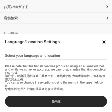
お買い物ガイド
店舗検索
利用規約
Language/Location Settings
プライバシーポリシー
特定商取引法に基づく表示
Select your language and location
会社概要
Please note that this translation was produced using an automated tool,
and while we strive for accuracy, we cannot guarantee that it is completel
y correct.
請注意，此翻譯是由自動工具產生的，雖然我們努力追求準確性，但不能保
證其完全正確。
You can also change these options using the menu in the upper left corn
er.
您也可以使用左上角的選單來更改這些選項。
SAVE
© graniph inc.