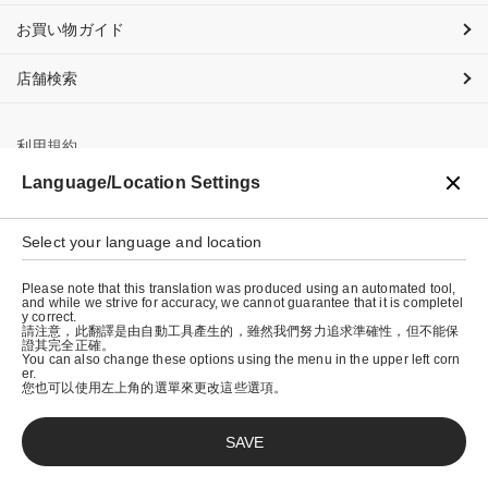
お買い物ガイド
店舗検索
利用規約
Language/Location Settings
プライバシーポリシー
特定商取引法に基づく表示
Select your language and location
会社概要
Please note that this translation was produced using an automated tool,
and while we strive for accuracy, we cannot guarantee that it is completel
y correct.
請注意，此翻譯是由自動工具產生的，雖然我們努力追求準確性，但不能保
證其完全正確。
You can also change these options using the menu in the upper left corn
er.
您也可以使用左上角的選單來更改這些選項。
SAVE
© graniph inc.