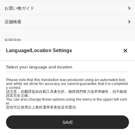
お買い物ガイド
店舗検索
利用規約
Language/Location Settings
プライバシーポリシー
特定商取引法に基づく表示
Select your language and location
会社概要
Please note that this translation was produced using an automated tool,
and while we strive for accuracy, we cannot guarantee that it is completel
y correct.
請注意，此翻譯是由自動工具產生的，雖然我們努力追求準確性，但不能保
證其完全正確。
You can also change these options using the menu in the upper left corn
er.
您也可以使用左上角的選單來更改這些選項。
SAVE
© graniph inc.