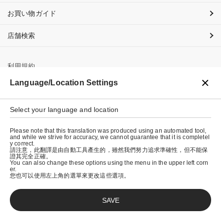
お買い物ガイド
店舗検索
利用規約
Language/Location Settings
プライバシーポリシー
特定商取引法に基づく表示
Select your language and location
会社概要
Please note that this translation was produced using an automated tool,
and while we strive for accuracy, we cannot guarantee that it is completel
y correct.
請注意，此翻譯是由自動工具產生的，雖然我們努力追求準確性，但不能保
證其完全正確。
You can also change these options using the menu in the upper left corn
er.
您也可以使用左上角的選單來更改這些選項。
SAVE
© graniph inc.