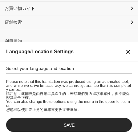
お買い物ガイド
店舗検索
利用規約
Language/Location Settings
プライバシーポリシー
特定商取引法に基づく表示
Select your language and location
会社概要
Please note that this translation was produced using an automated tool,
and while we strive for accuracy, we cannot guarantee that it is completel
y correct.
請注意，此翻譯是由自動工具產生的，雖然我們努力追求準確性，但不能保
證其完全正確。
You can also change these options using the menu in the upper left corn
er.
您也可以使用左上角的選單來更改這些選項。
SAVE
© graniph inc.