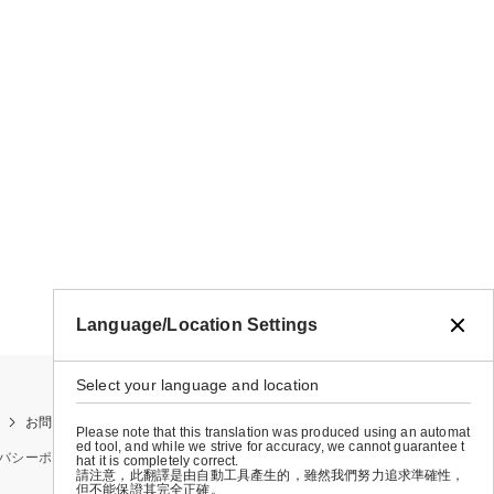
Language/Location Settings
Select your language and location
お問い合わせ
お買い物ガイド
店舗検索
Please note that this translation was produced using an automat
ed tool, and while we strive for accuracy, we cannot guarantee t
バシーポリシー
特定商取引法に基づく表示
会社概要
hat it is completely correct.
請注意，此翻譯是由自動工具產生的，雖然我們努力追求準確性，
但不能保證其完全正確。