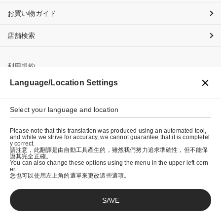
お買い物ガイド
店舗検索
利用規約
Language/Location Settings
プライバシーポリシー
特定商取引法に基づく表示
Select your language and location
会社概要
Please note that this translation was produced using an automated tool,
and while we strive for accuracy, we cannot guarantee that it is completel
y correct.
請注意，此翻譯是由自動工具產生的，雖然我們努力追求準確性，但不能保
證其完全正確。
You can also change these options using the menu in the upper left corn
er.
您也可以使用左上角的選單來更改這些選項。
SAVE
© graniph inc.