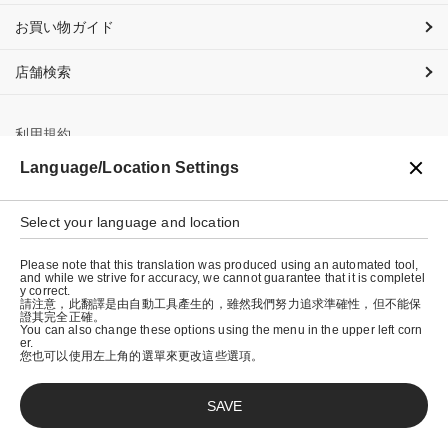
お買い物ガイド
店舗検索
利用規約
Language/Location Settings
プライバシーポリシー
特定商取引法に基づく表示
Select your language and location
会社概要
Please note that this translation was produced using an automated tool,
and while we strive for accuracy, we cannot guarantee that it is completel
y correct.
請注意，此翻譯是由自動工具產生的，雖然我們努力追求準確性，但不能保
證其完全正確。
You can also change these options using the menu in the upper left corn
er.
您也可以使用左上角的選單來更改這些選項。
SAVE
© graniph inc.