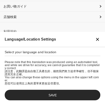
お買い物ガイド
店舗検索
利用規約
Language/Location Settings
プライバシーポリシー
特定商取引法に基づく表示
Select your language and location
会社概要
Please note that this translation was produced using an automated tool,
and while we strive for accuracy, we cannot guarantee that it is completel
y correct.
請注意，此翻譯是由自動工具產生的，雖然我們努力追求準確性，但不能保
證其完全正確。
You can also change these options using the menu in the upper left corn
er.
您也可以使用左上角的選單來更改這些選項。
SAVE
© graniph inc.