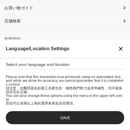
お買い物ガイド
店舗検索
利用規約
Language/Location Settings
プライバシーポリシー
特定商取引法に基づく表示
Select your language and location
会社概要
Please note that this translation was produced using an automated tool,
and while we strive for accuracy, we cannot guarantee that it is completel
y correct.
請注意，此翻譯是由自動工具產生的，雖然我們努力追求準確性，但不能保
證其完全正確。
You can also change these options using the menu in the upper left corn
er.
您也可以使用左上角的選單來更改這些選項。
SAVE
© graniph inc.