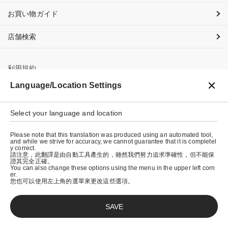
お買い物ガイド
店舗検索
利用規約
Language/Location Settings
プライバシーポリシー
特定商取引法に基づく表示
Select your language and location
会社概要
Please note that this translation was produced using an automated tool,
and while we strive for accuracy, we cannot guarantee that it is completel
y correct.
請注意，此翻譯是由自動工具產生的，雖然我們努力追求準確性，但不能保
證其完全正確。
You can also change these options using the menu in the upper left corn
er.
您也可以使用左上角的選單來更改這些選項。
SAVE
© graniph inc.