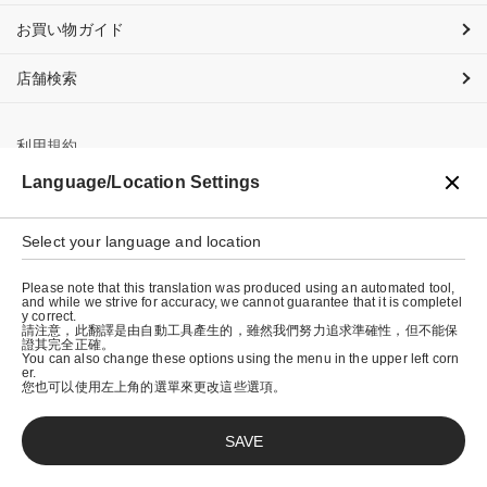
お買い物ガイド
店舗検索
利用規約
Language/Location Settings
プライバシーポリシー
特定商取引法に基づく表示
Select your language and location
会社概要
Please note that this translation was produced using an automated tool,
and while we strive for accuracy, we cannot guarantee that it is completel
y correct.
請注意，此翻譯是由自動工具產生的，雖然我們努力追求準確性，但不能保
證其完全正確。
You can also change these options using the menu in the upper left corn
er.
您也可以使用左上角的選單來更改這些選項。
SAVE
© graniph inc.