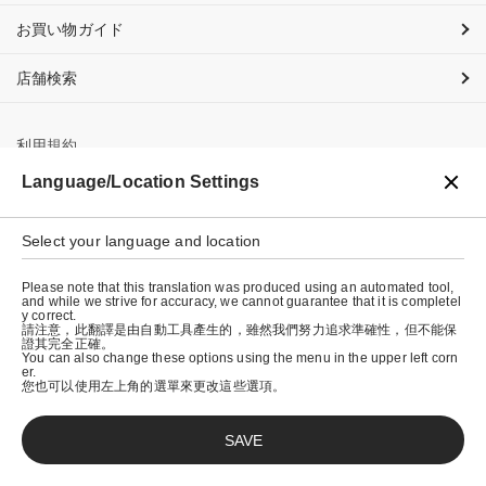
お買い物ガイド
店舗検索
利用規約
Language/Location Settings
プライバシーポリシー
特定商取引法に基づく表示
Select your language and location
会社概要
Please note that this translation was produced using an automated tool,
and while we strive for accuracy, we cannot guarantee that it is completel
y correct.
請注意，此翻譯是由自動工具產生的，雖然我們努力追求準確性，但不能保
證其完全正確。
You can also change these options using the menu in the upper left corn
er.
您也可以使用左上角的選單來更改這些選項。
SAVE
© graniph inc.