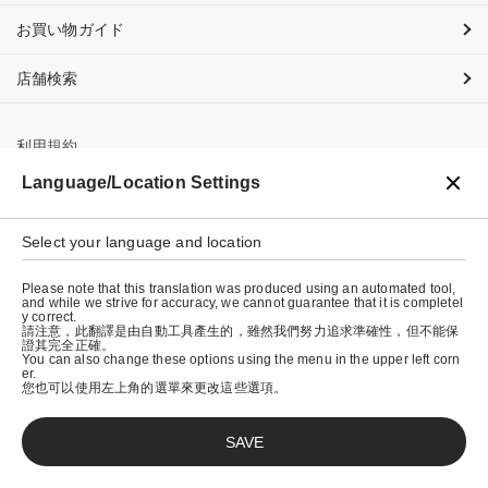
お買い物ガイド
店舗検索
利用規約
Language/Location Settings
プライバシーポリシー
特定商取引法に基づく表示
Select your language and location
会社概要
Please note that this translation was produced using an automated tool,
and while we strive for accuracy, we cannot guarantee that it is completel
y correct.
請注意，此翻譯是由自動工具產生的，雖然我們努力追求準確性，但不能保
證其完全正確。
You can also change these options using the menu in the upper left corn
er.
您也可以使用左上角的選單來更改這些選項。
SAVE
© graniph inc.