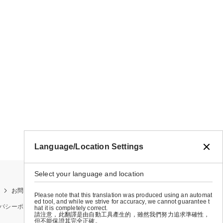
Language/Location Settings
Select your language and location
お問い合わせ
お買い物ガイド
店舗検索
Please note that this translation was produced using an automat
ed tool, and while we strive for accuracy, we cannot guarantee t
バシーポリシー
特定商取引法に基づく表示
会社概要
hat it is completely correct.
請注意，此翻譯是由自動工具產生的，雖然我們努力追求準確性，
但不能保證其完全正確。