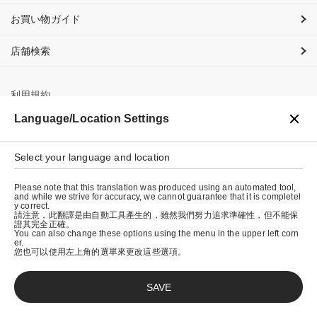
お買い物ガイド
店舗検索
利用規約
Language/Location Settings
プライバシーポリシー
特定商取引法に基づく表示
Select your language and location
会社概要
Please note that this translation was produced using an automated tool,
and while we strive for accuracy, we cannot guarantee that it is completel
y correct.
請注意，此翻譯是由自動工具產生的，雖然我們努力追求準確性，但不能保
證其完全正確。
You can also change these options using the menu in the upper left corn
er.
您也可以使用左上角的選單來更改這些選項。
SAVE
© graniph inc.