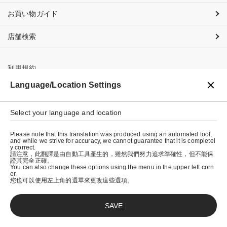
お買い物ガイド
店舗検索
利用規約
Language/Location Settings
プライバシーポリシー
特定商取引法に基づく表示
Select your language and location
会社概要
Please note that this translation was produced using an automated tool,
and while we strive for accuracy, we cannot guarantee that it is completel
y correct.
請注意，此翻譯是由自動工具產生的，雖然我們努力追求準確性，但不能保
證其完全正確。
You can also change these options using the menu in the upper left corn
er.
您也可以使用左上角的選單來更改這些選項。
SAVE
© graniph inc.