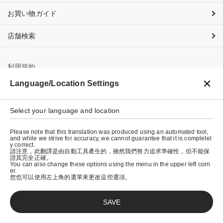
お買い物ガイド
店舗検索
利用規約
Language/Location Settings
プライバシーポリシー
特定商取引法に基づく表示
Select your language and location
会社概要
Please note that this translation was produced using an automated tool,
and while we strive for accuracy, we cannot guarantee that it is completel
y correct.
請注意，此翻譯是由自動工具產生的，雖然我們努力追求準確性，但不能保
證其完全正確。
You can also change these options using the menu in the upper left corn
er.
您也可以使用左上角的選單來更改這些選項。
SAVE
© graniph inc.