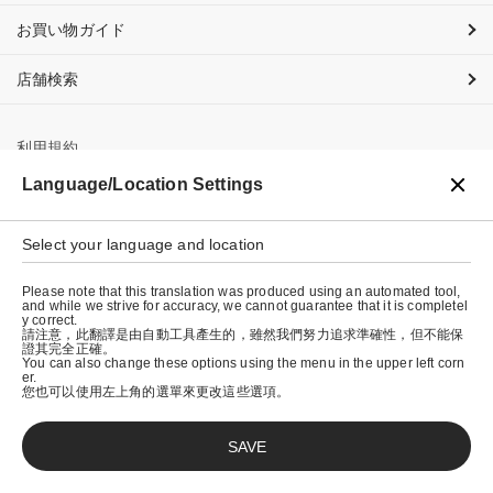
お買い物ガイド
店舗検索
利用規約
Language/Location Settings
プライバシーポリシー
特定商取引法に基づく表示
Select your language and location
会社概要
Please note that this translation was produced using an automated tool,
and while we strive for accuracy, we cannot guarantee that it is completel
y correct.
請注意，此翻譯是由自動工具產生的，雖然我們努力追求準確性，但不能保
證其完全正確。
You can also change these options using the menu in the upper left corn
er.
您也可以使用左上角的選單來更改這些選項。
SAVE
© graniph inc.