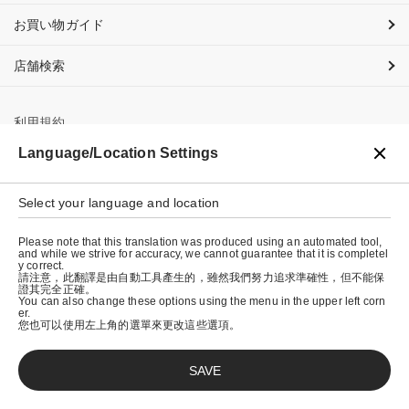
お買い物ガイド
店舗検索
利用規約
Language/Location Settings
プライバシーポリシー
特定商取引法に基づく表示
Select your language and location
会社概要
Please note that this translation was produced using an automated tool,
and while we strive for accuracy, we cannot guarantee that it is completel
y correct.
請注意，此翻譯是由自動工具產生的，雖然我們努力追求準確性，但不能保
證其完全正確。
You can also change these options using the menu in the upper left corn
er.
您也可以使用左上角的選單來更改這些選項。
SAVE
© graniph inc.