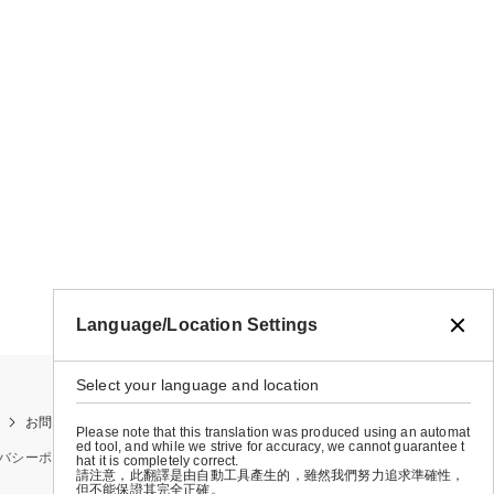
Language/Location Settings
Select your language and location
お問い合わせ
お買い物ガイド
店舗検索
Please note that this translation was produced using an automat
ed tool, and while we strive for accuracy, we cannot guarantee t
バシーポリシー
特定商取引法に基づく表示
会社概要
hat it is completely correct.
請注意，此翻譯是由自動工具產生的，雖然我們努力追求準確性，
但不能保證其完全正確。