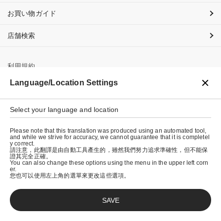
お買い物ガイド
店舗検索
利用規約
Language/Location Settings
プライバシーポリシー
特定商取引法に基づく表示
Select your language and location
会社概要
Please note that this translation was produced using an automated tool,
and while we strive for accuracy, we cannot guarantee that it is completel
y correct.
請注意，此翻譯是由自動工具產生的，雖然我們努力追求準確性，但不能保
證其完全正確。
You can also change these options using the menu in the upper left corn
er.
您也可以使用左上角的選單來更改這些選項。
SAVE
© graniph inc.