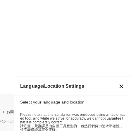
Language/Location Settings
Select your language and location
お問い合わせ
お買い物ガイド
店舗検索
Please note that this translation was produced using an automat
ed tool, and while we strive for accuracy, we cannot guarantee t
バシーポリシー
特定商取引法に基づく表示
会社概要
hat it is completely correct.
請注意，此翻譯是由自動工具產生的，雖然我們努力追求準確性，
但不能保證其完全正確。