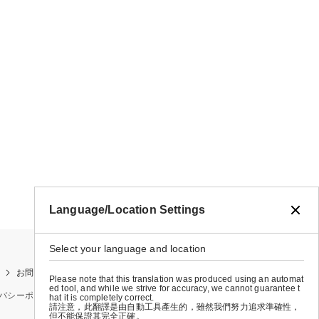
Language/Location Settings
Select your language and location
お問い合わせ
お買い物ガイド
店舗検索
Please note that this translation was produced using an automat
ed tool, and while we strive for accuracy, we cannot guarantee t
バシーポリシー
特定商取引法に基づく表示
会社概要
hat it is completely correct.
請注意，此翻譯是由自動工具產生的，雖然我們努力追求準確性，
但不能保證其完全正確。