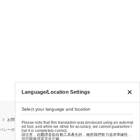
Language/Location Settings
Select your language and location
お問い合わせ
お買い物ガイド
店舗検索
Please note that this translation was produced using an automat
ed tool, and while we strive for accuracy, we cannot guarantee t
バシーポリシー
特定商取引法に基づく表示
会社概要
hat it is completely correct.
請注意，此翻譯是由自動工具產生的，雖然我們努力追求準確性，
但不能保證其完全正確。